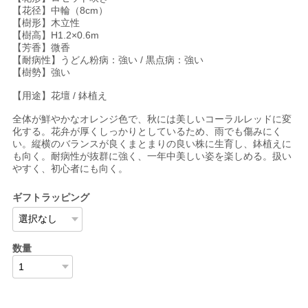
【花径】中輪（8cm）
【樹形】木立性
【樹高】H1.2×0.6m
【芳香】微香
【耐病性】うどん粉病：強い / 黒点病：強い
【樹勢】強い
【用途】花壇 / 鉢植え
全体が鮮やかなオレンジ色で、秋には美しいコーラルレッドに変
化する。花弁が厚くしっかりとしているため、雨でも傷みにく
い。縦横のバランスが良くまとまりの良い株に生育し、鉢植えに
も向く。耐病性が抜群に強く、一年中美しい姿を楽しめる。扱い
やすく、初心者にも向く。
ギフトラッピング
数量