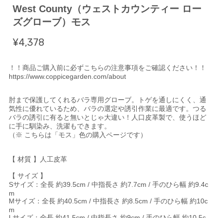
West County（ウェストカウンティー ロー
ズグローブ）モス
¥4,378
！！商品ご購入前に必ずこちらの注意事項をご確認ください！！
https://www.coppicegarden.com/about
肘まで保護してくれるバラ専用グローブ。トゲを通しにくく、通
気性に優れているため、バラの選定や誘引作業に最適です。つる
バラの誘引に有ると無いとじゃ大違い！人口皮革製で、使うほど
に手に馴染み、洗濯もできます。
（※ こちらは「モス」色の購入ページです）
【 材質 】人工皮革
【 サイズ 】
Sサイズ：全長 約39.5cm / 中指長さ 約7.7cm / 手のひら幅 約9.4c
m
Mサイズ：全長 約40.5cm / 中指長さ 約8.5cm / 手のひら幅 約10c
m
Lサイズ：全長 約41.5cm / 中指長さ 約9cm / 手のひら幅 約10.5c