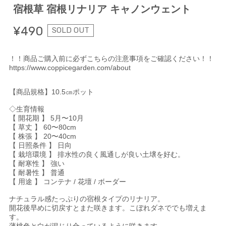
宿根草 宿根リナリア キャノンウェント
¥490
SOLD OUT
！！商品ご購入前に必ずこちらの注意事項をご確認ください！！
https://www.coppicegarden.com/about
【商品規格】10.5㎝ポット
◇生育情報
【 開花期 】 5月〜10月
【 草丈 】 60〜80cm
【 株張 】 20〜40cm
【 日照条件 】 日向
【 栽培環境 】 排水性の良く風通しが良い土壌を好む。
【 耐寒性 】 強い
【 耐暑性 】 普通
【 用途 】 コンテナ / 花壇 / ボーダー
ナチュラル感たっぷりの宿根タイプのリナリア。
開花後早めに切戻すとまた咲きます。こぼれダネででも増えま
す。
薄桃色と白が混じり合っているように咲きます。