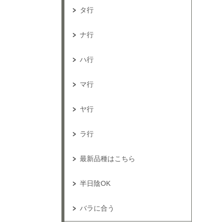
タ行
ナ行
ハ行
マ行
ヤ行
ラ行
最新品種はこちら
半日陰OK
バラに合う