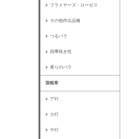
フライヤーズ・ローゼス
その他作出品種
つるバラ
四季咲き性
香りのバラ
宿根草
ア行
カ行
サ行